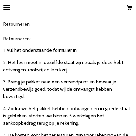
Ga
direct
naar
Retourneren
de
hoofdinhoud
Retourneren:
1. Vul het onderstaande formulier in
2. Het leer moet in dezelfde staat zijn, zoals je deze hebt
ontvangen, rookvrij en kreukvrij.
3. Breng je pakket naar een verzendpunt en bewaar je
verzendbewijs goed, todat wij de ontvangst hebben
bevestigd.
4. Zodra we het pakket hebben ontvangen en in goede staat
is gebleken, storten we binnen 5 werkdagen het
aankoopbedrag terug op je rekening.
3. De kosten voor het terugsturen, zijn voor rekening van de