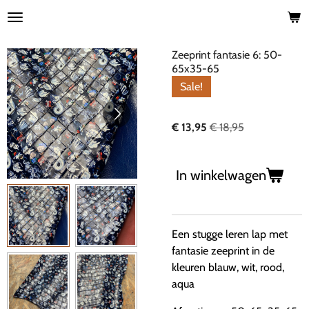
Ga
direct
naar
Zeeprint fantasie 6: 50-
de
65x35-65
hoofdinhoud
Sale!
€ 13,95
€ 18,95
In winkelwagen
Een stugge leren lap met
fantasie zeeprint in de
kleuren blauw, wit, rood,
aqua