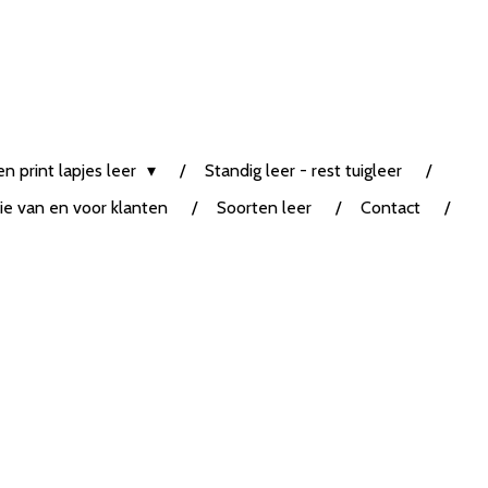
n print lapjes leer
Standig leer - rest tuigleer
tie van en voor klanten
Soorten leer
Contact