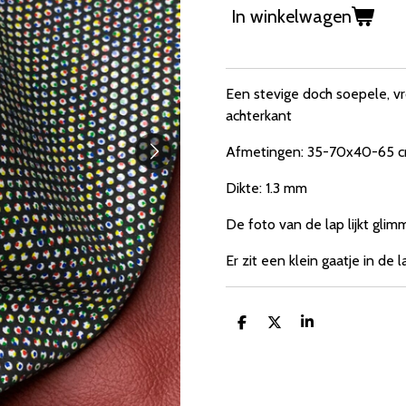
In winkelwagen
Een stevige doch soepele, vr
achterkant
Afmetingen: 35-70x40-65 
Dikte: 1.3 mm
De foto van de lap lijkt glim
Er zit een klein gaatje in de l
D
D
S
e
e
h
l
e
a
e
l
r
n
e