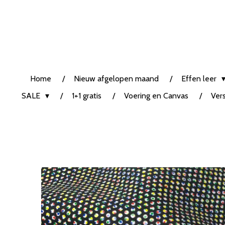
Ga
direct
naar
de
hoofdinhoud
Home
Nieuw afgelopen maand
Effen leer
SALE
1+1 gratis
Voering en Canvas
Ver