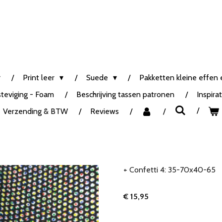
Print leer
Suede
Pakketten kleine effen e
steviging - Foam
Beschrijving tassen patronen
Inspira
Verzending & BTW
Reviews
+ Confetti 4: 35-70x40-65
€ 15,95