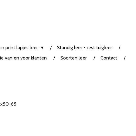
n print lapjes leer
Standig leer - rest tuigleer
tie van en voor klanten
Soorten leer
Contact
0x50-65