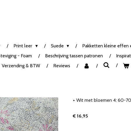
Print leer
Suede
Pakketten kleine effen e
steviging - Foam
Beschrijving tassen patronen
Inspira
Verzending & BTW
Reviews
+ Wit met bloemen 4: 60-7
€ 16,95