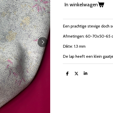
In winkelwagen
Een prachtige stevige doch 
Afmetingen: 60-70x50-65 
Dikte: 1.3 mm
De lap heeft een klein gaatje
D
D
S
e
e
h
l
e
a
e
l
r
n
e