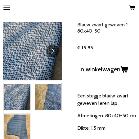
Ga
direct
naar
Blauw zwart geweven 1:
de
80x40-50
hoofdinhoud
€ 15,95
In winkelwagen
Een stugge blauw zwart
geweven leren lap
Afmetingen: 80x40-50 cm
Dikte: 1.5 mm