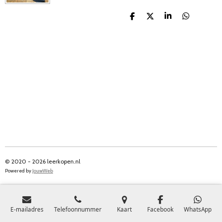
D
D
S
D
e
e
h
e
l
e
a
l
e
l
r
e
n
e
n
© 2020 - 2026 leerkopen.nl
Powered by
JouwWeb
E-mailadres
Telefoonnummer
Kaart
Facebook
WhatsApp