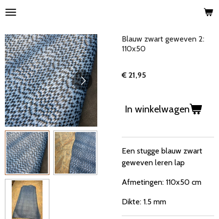
Ga
direct
naar
Blauw zwart geweven 2:
de
110x50
hoofdinhoud
€ 21,95
In winkelwagen
Een stugge blauw zwart
geweven leren lap
Afmetingen: 110x50 cm
Dikte: 1.5 mm