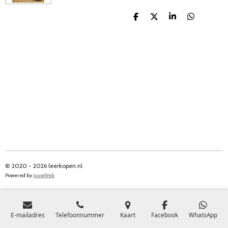
D
D
S
D
e
e
h
e
l
e
a
l
e
l
r
e
n
e
n
© 2020 - 2026 leerkopen.nl
Powered by
JouwWeb
E-mailadres
Telefoonnummer
Kaart
Facebook
WhatsApp