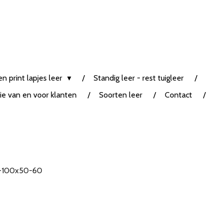
n print lapjes leer
Standig leer - rest tuigleer
tie van en voor klanten
Soorten leer
Contact
85-100x50-60