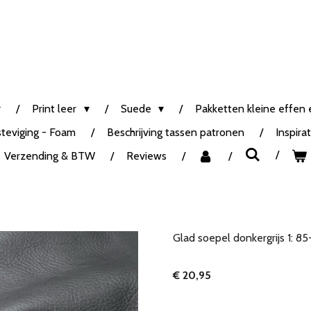
Print leer
Suede
Pakketten kleine effen e
steviging - Foam
Beschrijving tassen patronen
Inspira
Verzending & BTW
Reviews
Glad soepel donkergrijs 1: 
€ 20,95