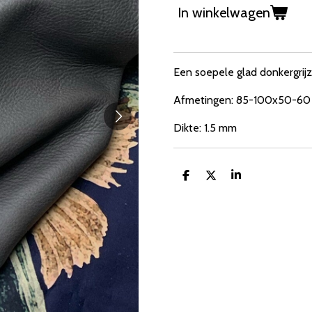
In winkelwagen
Een soepele glad donkergrijz
Afmetingen: 85-100x50-60
Dikte: 1.5 mm
D
D
S
e
e
h
l
e
a
e
l
r
n
e