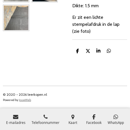
Dikte: 1.5 mm
Er zit een lichte
stempelafdruk in de lap
(zie foto)
D
D
S
D
e
e
h
e
l
e
a
l
e
l
r
e
n
e
n
© 2020 - 2026 leerkopen.nl
Powered by
JouwWeb
E-mailadres
Telefoonnummer
Kaart
Facebook
WhatsApp