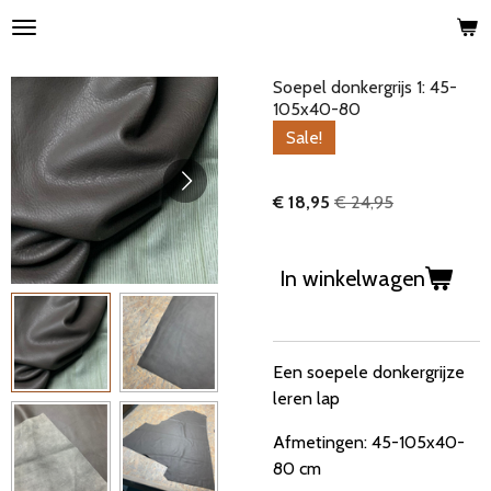
Ga
direct
naar
Soepel donkergrijs 1: 45-
de
105x40-80
hoofdinhoud
Sale!
€ 18,95
€ 24,95
In winkelwagen
Een soepele donkergrijze
leren lap
Afmetingen: 45-105x40-
80 cm