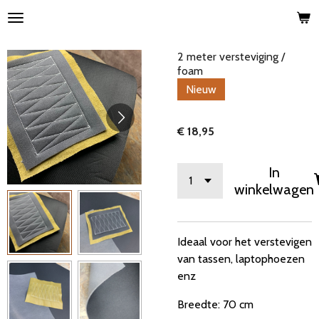
Ga
direct
naar
2 meter versteviging /
de
foam
hoofdinhoud
Nieuw
€ 18,95
In
winkelwagen
Ideaal voor het verstevigen
van tassen, laptophoezen
enz
Breedte: 70 cm