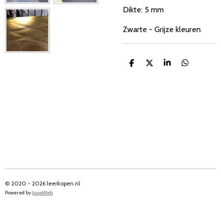
Dikte: 5 mm
Zwarte - Grijze kleuren
D
D
S
D
e
e
h
e
l
e
a
l
e
l
r
e
n
e
n
© 2020 - 2026 leerkopen.nl
Powered by
JouwWeb