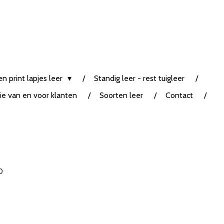
n print lapjes leer
Standig leer - rest tuigleer
tie van en voor klanten
Soorten leer
Contact
0