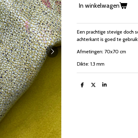
In winkelwagen
Een prachtige stevige doch 
achterkant is goed te gebrui
Afmetingen: 70x70 cm
Dikte: 1.3 mm
D
D
S
e
e
h
l
e
a
e
l
r
n
e