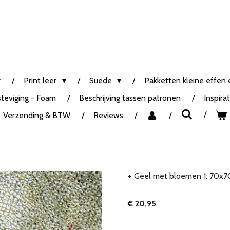
Print leer
Suede
Pakketten kleine effen e
steviging - Foam
Beschrijving tassen patronen
Inspira
Verzending & BTW
Reviews
+ Geel met bloemen 1: 70x7
€ 20,95