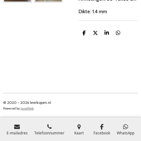
Dikte: 1.4 mm
D
D
S
D
e
e
h
e
l
e
a
l
e
l
r
e
n
e
n
© 2020 - 2026 leerkopen.nl
Powered by
JouwWeb
E-mailadres
Telefoonnummer
Kaart
Facebook
WhatsApp