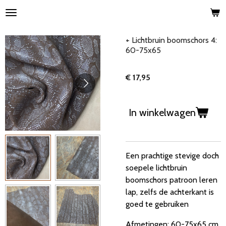
Ga
direct
naar
+ Lichtbruin boomschors 4:
de
60-75x65
hoofdinhoud
€ 17,95
In winkelwagen
Een prachtige stevige doch
soepele lichtbruin
boomschors patroon leren
lap, zelfs de achterkant is
goed te gebruiken
Afmetingen: 60-75x65 cm