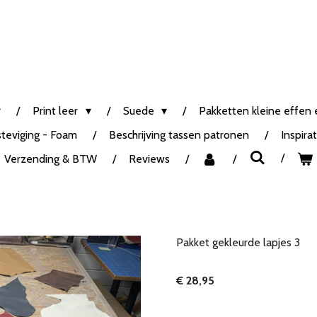
Print leer
Suede
Pakketten kleine effen e
steviging - Foam
Beschrijving tassen patronen
Inspira
Verzending & BTW
Reviews
Pakket gekleurde lapjes 3
€ 28,95