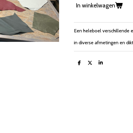
In winkelwagen
Een heleboel verschillende e
in diverse afmetingen en dik
D
D
S
e
e
h
l
e
a
e
l
r
n
e