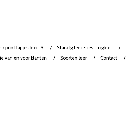
n print lapjes leer
Standig leer - rest tuigleer
tie van en voor klanten
Soorten leer
Contact