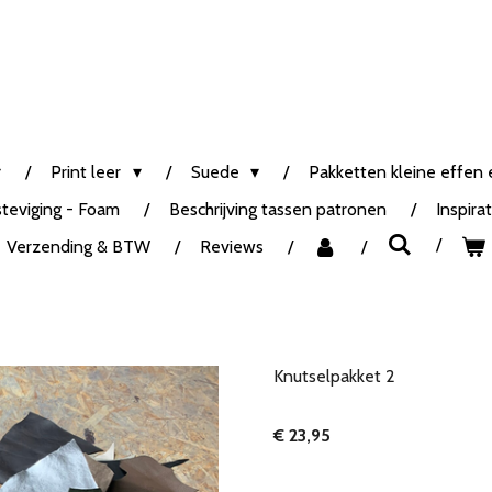
Print leer
Suede
Pakketten kleine effen e
steviging - Foam
Beschrijving tassen patronen
Inspira
Verzending & BTW
Reviews
Knutselpakket 2
€ 23,95