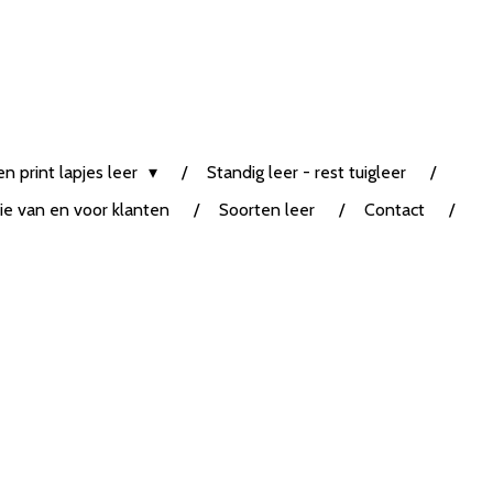
n print lapjes leer
Standig leer - rest tuigleer
tie van en voor klanten
Soorten leer
Contact