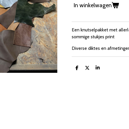
In winkelwagen
Een knutselpakket met allerle
sommige stukjes print
Diverse diktes en afmetinge
D
D
S
e
e
h
l
e
a
e
l
r
n
e