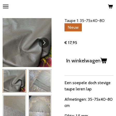
Ga
direct
naar
Taupe 1: 35-75x40-80
de
Nieuw
hoofdinhoud
€ 17,95
In winkelwagen
Een soepele doch stevige
taupe leren lap
Afmetingen: 35-75x40-80
cm
Dikte: 1.5 mm