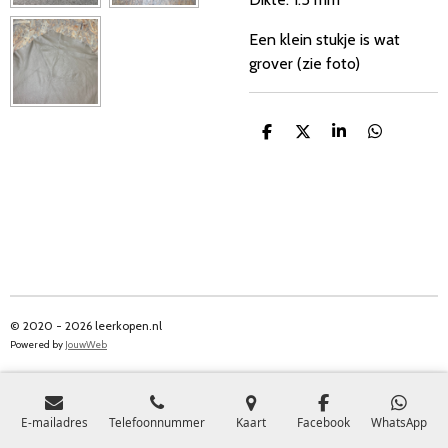
Een klein stukje is wat
grover (zie foto)
D
D
S
D
e
e
h
e
l
e
a
l
e
l
r
e
n
e
n
© 2020 - 2026 leerkopen.nl
Powered by
JouwWeb
E-mailadres
Telefoonnummer
Kaart
Facebook
WhatsApp