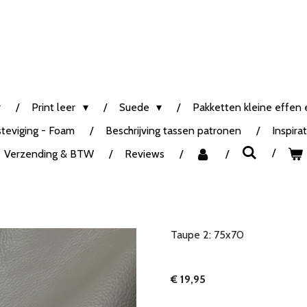
Print leer
Suede
Pakketten kleine effen e
steviging - Foam
Beschrijving tassen patronen
Inspira
Verzending & BTW
Reviews
Taupe 2: 75x70
€ 19,95