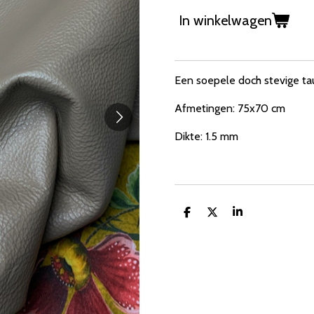
In winkelwagen
Een soepele doch stevige ta
Afmetingen: 75x70 cm
Dikte: 1.5 mm
D
D
S
e
e
h
l
e
a
e
l
r
n
e