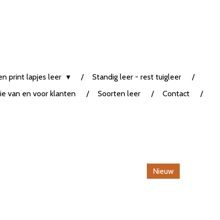
n print lapjes leer
Standig leer - rest tuigleer
tie van en voor klanten
Soorten leer
Contact
Nieuw