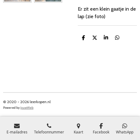
Er zit een klein gaatje in de
lap (zie foto)
D
D
S
D
e
e
h
e
l
e
a
l
e
l
r
e
n
e
n
© 2020 - 2026 leerkopen.nl
Powered by
JouwWeb
E-mailadres
Telefoonnummer
Kaart
Facebook
WhatsApp