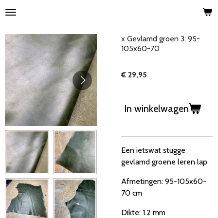
Ga
direct
naar
x Gevlamd groen 3: 95-
de
105x60-70
hoofdinhoud
€ 29,95
In winkelwagen
Een ietswat stugge
gevlamd groene leren lap
Afmetingen: 95-105x60-
70 cm
Dikte: 1.2 mm