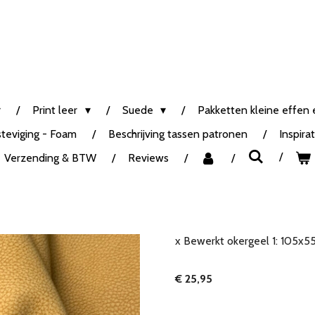
Print leer
Suede
Pakketten kleine effen e
steviging - Foam
Beschrijving tassen patronen
Inspira
Verzending & BTW
Reviews
x Bewerkt okergeel 1: 105x5
€ 25,95