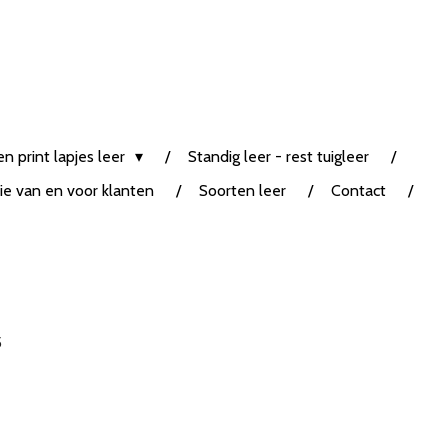
n print lapjes leer
Standig leer - rest tuigleer
tie van en voor klanten
Soorten leer
Contact
5