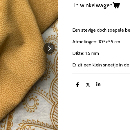
In winkelwagen
Een stevige doch soepele be
Afmetingen: 105x55 cm
DIkte: 1.5 mm
Er zit een klein sneetje in de 
D
D
S
e
e
h
l
e
a
e
l
r
n
e