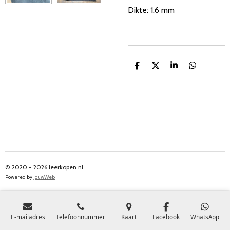
Dikte: 1.6 mm
D
D
S
D
e
e
h
e
l
e
a
l
e
l
r
e
n
e
n
© 2020 - 2026 leerkopen.nl
Powered by
JouwWeb
E-mailadres
Telefoonnummer
Kaart
Facebook
WhatsApp