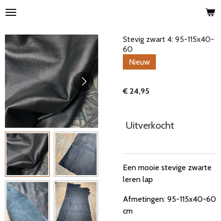
Ga
direct
naar
Stevig zwart 4: 95-115x40-
de
60
hoofdinhoud
Nieuw
€ 24,95
Uitverkocht
Een mooie stevige zwarte
leren lap
Afmetingen: 95-115x40-60
cm