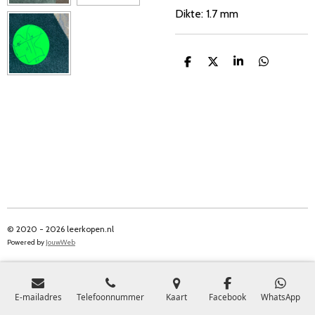
Dikte: 1.7 mm
D
D
S
D
e
e
h
e
l
e
a
l
e
l
r
e
n
e
n
© 2020 - 2026 leerkopen.nl
Powered by
JouwWeb
E-mailadres
Telefoonnummer
Kaart
Facebook
WhatsApp