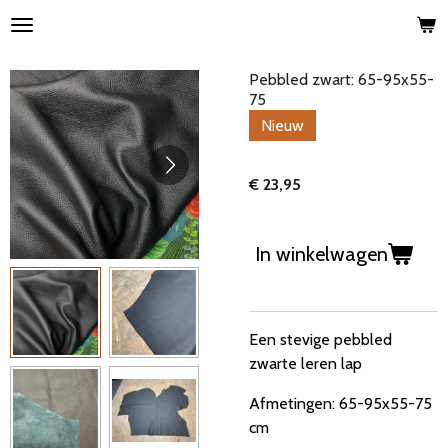
Ga
direct
naar
Pebbled zwart: 65-95x55-
de
75
hoofdinhoud
Nieuw
€ 23,95
In winkelwagen
Een stevige pebbled
zwarte leren lap
Afmetingen: 65-95x55-75
cm