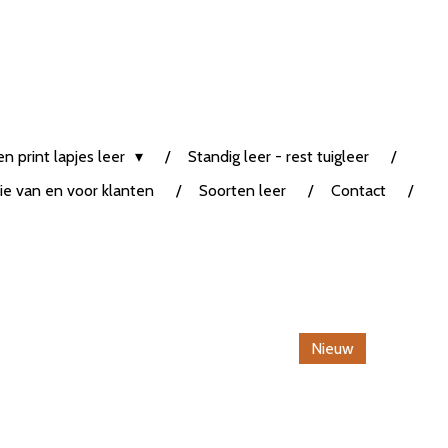
n print lapjes leer
Standig leer - rest tuigleer
tie van en voor klanten
Soorten leer
Contact
Nieuw