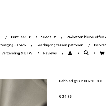
Print leer
Suede
Pakketten kleine effen e
steviging - Foam
Beschrijving tassen patronen
Inspira
Verzending & BTW
Reviews
Pebbled grijs 1: 110x80-100
€ 34,95