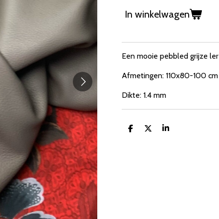
In winkelwagen
Een mooie pebbled grijze ler
Afmetingen: 110x80-100 cm
Dikte: 1.4 mm
D
D
S
e
e
h
l
e
a
e
l
r
n
e