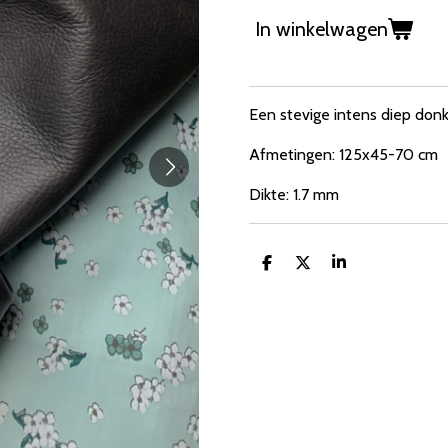
In winkelwagen
Een stevige intens diep donk
Afmetingen: 125x45-70 cm
Dikte: 1.7 mm
D
D
S
e
e
h
l
e
a
e
l
r
n
e