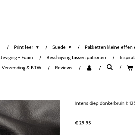
Print leer
Suede
Pakketten kleine effen e
steviging - Foam
Beschrijving tassen patronen
Inspira
Verzending & BTW
Reviews
Intens diep donkerbruin 1: 1
€ 29,95