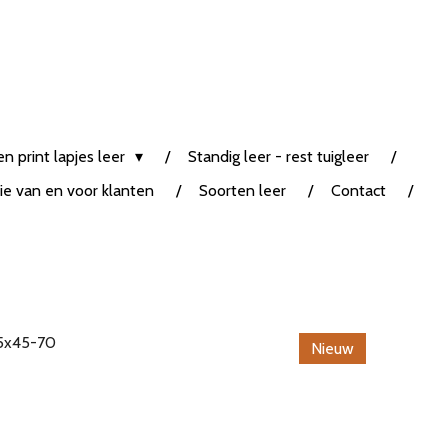
n print lapjes leer
Standig leer - rest tuigleer
tie van en voor klanten
Soorten leer
Contact
25x45-70
Nieuw