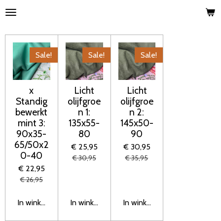
Ga
direct
naar
de
Sale!
Sale!
Sale!
hoofdinhoud
x
Licht
Licht
Standig
olijfgroe
olijfgroe
bewerkt
n 1:
n 2:
mint 3:
135x55-
145x50-
90x35-
80
90
65/50x2
€ 25,95
€ 30,95
0-40
€ 30,95
€ 35,95
€ 22,95
€ 26,95
In winkelwagen
In winkelwagen
In winkelwagen