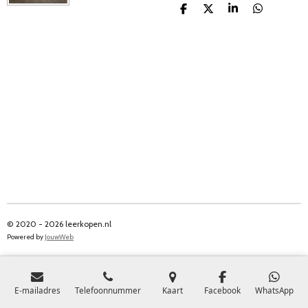
D
D
S
D
e
e
h
e
l
e
a
l
e
l
r
e
n
e
n
© 2020 - 2026 leerkopen.nl
Powered by
JouwWeb
E-mailadres
Telefoonnummer
Kaart
Facebook
WhatsApp