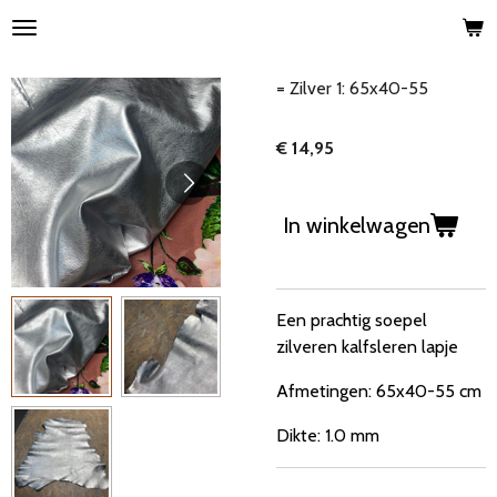
Ga
direct
naar
= Zilver 1: 65x40-55
de
hoofdinhoud
€ 14,95
In winkelwagen
Een prachtig soepel
zilveren kalfsleren lapje
Afmetingen: 65x40-55 cm
Dikte: 1.0 mm